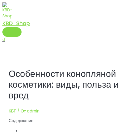
Перейти
к
содержимому
KBD-Shop
ГЛАВНОЕ
МЕНЮ
0
Особенности конопляной
косметики: виды, польза и
вред
КБГ
/ От
admin
Содержание