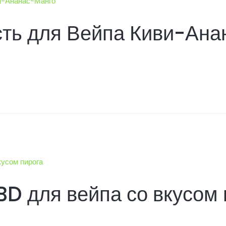
ть для Вейпа Киви-Ана
D для вейпа со вкусом 