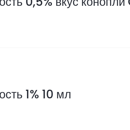
ость 0,5% вкус конопли
сть 1% 10 мл