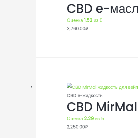
CBD e-масл
Оценка
1.52
из 5
3,760.00
₽
CBD е-жидкость
CBD MirMal 
Оценка
2.29
из 5
2,250.00
₽