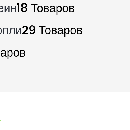
еин
18 Товаров
опли
29 Товаров
варов