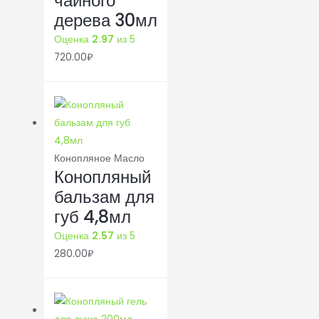
чайного
дерева 30мл
Оценка
2.97
из 5
720.00
₽
Конопляное Масло
Конопляный
бальзам для
губ 4,8мл
Оценка
2.57
из 5
280.00
₽